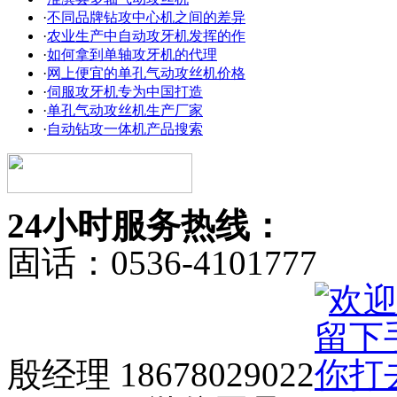
·
不同品牌钻攻中心机之间的差异
·
农业生产中自动攻牙机发挥的作
·
如何拿到单轴攻牙机的代理
·
网上便宜的单孔气动攻丝机价格
·
伺服攻牙机专为中国打造
·
单孔气动攻丝机生产厂家
·
自动钻攻一体机产品搜索
24小时服务热线：
固话：0536-4101777
殷经理 18678029022