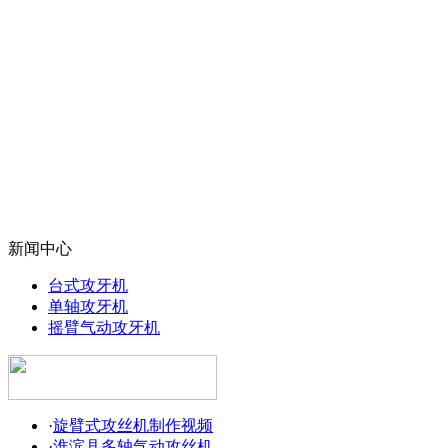
新闻中心
台式攻牙机
单轴攻牙机
摇臂气动攻牙机
·
旋臂式攻丝机制作视频
·
淮滨县多轴气动攻丝机