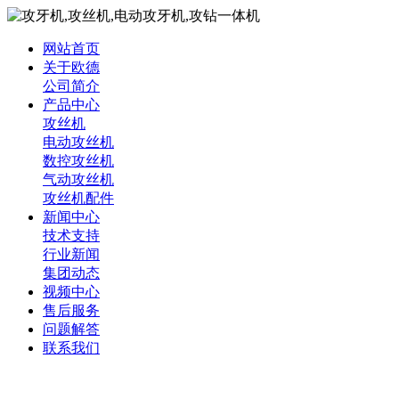
网站首页
关于欧德
公司简介
产品中心
攻丝机
电动攻丝机
数控攻丝机
气动攻丝机
攻丝机配件
新闻中心
技术支持
行业新闻
集团动态
视频中心
售后服务
问题解答
联系我们