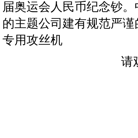
届奥运会人民币纪念钞。
的主题公司建有规范严谨
专用攻丝机
请